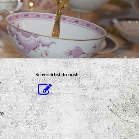
So erreichst du uns!
e
te
e