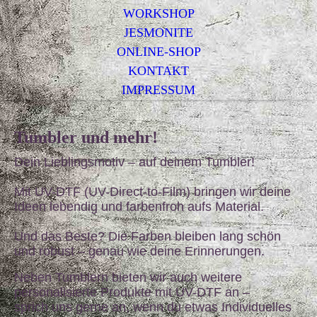
WORKSHOP
JESMONITE
ONLINE-SHOP
KONTAKT
IMPRESSUM
Tumbler und mehr!
Dein Lieblingsmotiv – auf deinem Tumbler!
Mit UV-DTF (UV-Direct-to-Film) bringen wir deine
Ideen lebendig und farbenfroh aufs Material.
Und das Beste? Die Farben bleiben lang schön
und robust – genau wie deine Erinnerungen.
Neben Tumblern bieten wir auch weitere
personalisierte Produkte mit UV-DTF an –
sprich uns gerne an, wenn du etwas Individuelles