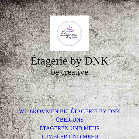
Étagerie by DNK
- be creative -
WILLKOMMEN BEI ÉTAGERIE BY DNK
ÜBER UNS
ÉTAGEREN UND MEHR
TUMBLER UND MEHR