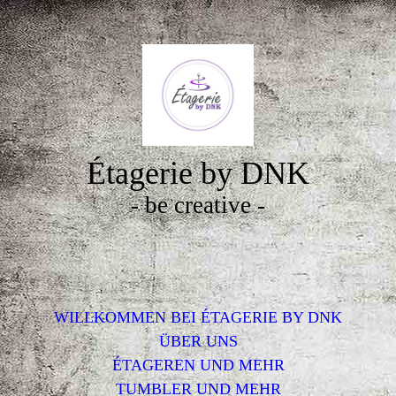
Étagerie by DNK
- be creative -
WILLKOMMEN BEI ÉTAGERIE BY DNK
ÜBER UNS
ÉTAGEREN UND MEHR
TUMBLER UND MEHR